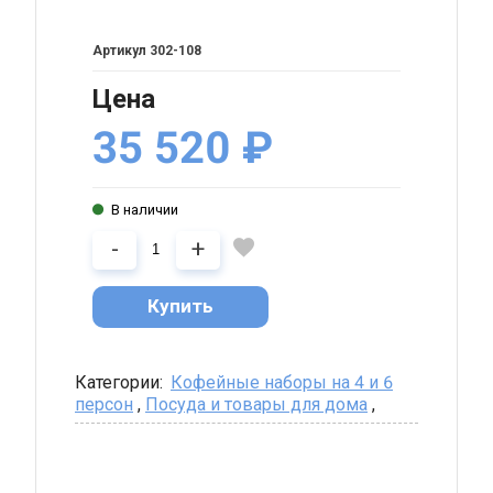
ые
ы
302-108
ые
Цена
ы
35 520
₽
,
ицы
В наличии
-
+
Добавляется...
Добавлен
Купить
 и
ужки
Категории:
Кофейные наборы на 4 и 6
ты
персон
,
Посуда и товары для дома
,
вки
я