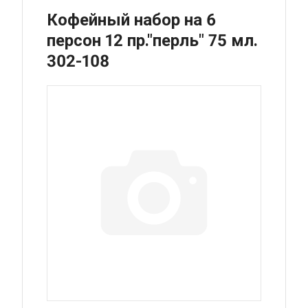
Кофейный набор на 6
ы
персон 12 пр."перль" 75 мл.
302-108
ые
на
ы
ые
на
ые
ы
нные
ы
ляторы)