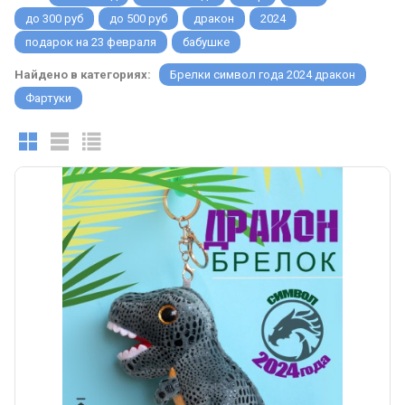
до 300 руб
до 500 руб
дракон
2024
подарок на 23 февраля
бабушке
Найдено в категориях:
Брелки символ года 2024 дракон
Фартуки