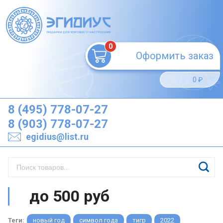
0
Оформить заказ
0
₽
8 (495) 778-07-27
8 (903) 778-07-27
egidius@list.ru
до 500 руб
Теги:
новый год
символ года
тигр
2022